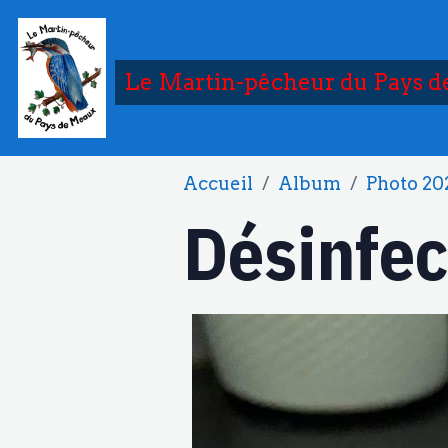
Le Martin-pêcheur du Pays 
Accueil
Album
Photo 20
Désinfec